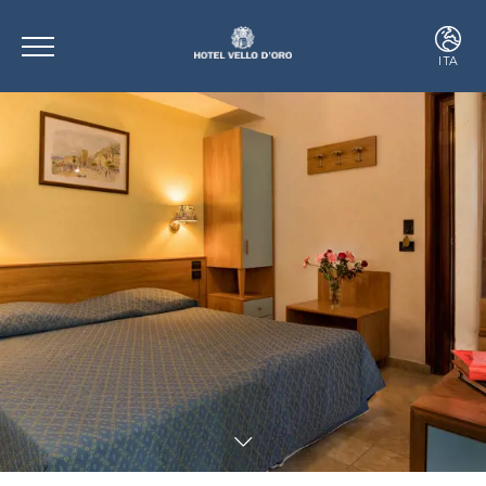
ITA
ITA
ENG